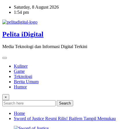
Skip
Saturday, 8 August 2026
to
1:54 pm
content
Pelita iDigital
Media Teknologi dan Informasi Digital Terkini
Kuliner
Game
Teknologi
Berita Umum
Humor
×
Search
Home
Sword of Justice Resmi Rilis! Baifern Tampil Memukau