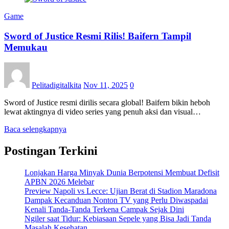
Game
Sword of Justice Resmi Rilis! Baifern Tampil
Memukau
Pelitadigitalkita
Nov 11, 2025
0
Sword of Justice resmi dirilis secara global! Baifern bikin heboh
lewat aktingnya di video series yang penuh aksi dan visual…
Baca selengkapnya
Postingan Terkini
Lonjakan Harga Minyak Dunia Berpotensi Membuat Defisit
APBN 2026 Melebar
Preview Napoli vs Lecce: Ujian Berat di Stadion Maradona
Dampak Kecanduan Nonton TV yang Perlu Diwaspadai
Kenali Tanda-Tanda Terkena Campak Sejak Dini
Ngiler saat Tidur: Kebiasaan Sepele yang Bisa Jadi Tanda
Masalah Kesehatan