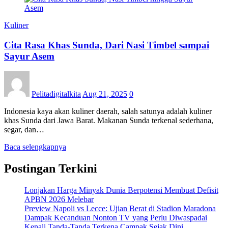
Kuliner
Cita Rasa Khas Sunda, Dari Nasi Timbel sampai
Sayur Asem
Pelitadigitalkita
Aug 21, 2025
0
Indonesia kaya akan kuliner daerah, salah satunya adalah kuliner
khas Sunda dari Jawa Barat. Makanan Sunda terkenal sederhana,
segar, dan…
Baca selengkapnya
Postingan Terkini
Lonjakan Harga Minyak Dunia Berpotensi Membuat Defisit
APBN 2026 Melebar
Preview Napoli vs Lecce: Ujian Berat di Stadion Maradona
Dampak Kecanduan Nonton TV yang Perlu Diwaspadai
Kenali Tanda-Tanda Terkena Campak Sejak Dini