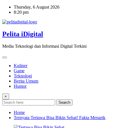
Skip
Thursday, 6 August 2026
to
8:20 pm
content
Pelita iDigital
Media Teknologi dan Informasi Digital Terkini
Kuliner
Game
Teknologi
Berita Umum
Humor
×
Search
Home
Ternyata Tertawa Bisa Bikin Sehat! Fakta Menarik