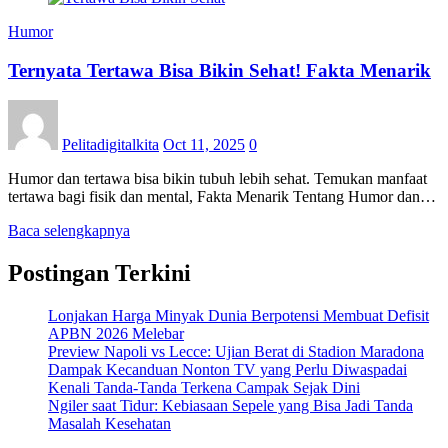
Humor
Ternyata Tertawa Bisa Bikin Sehat! Fakta Menarik
Pelitadigitalkita
Oct 11, 2025
0
Humor dan tertawa bisa bikin tubuh lebih sehat. Temukan manfaat
tertawa bagi fisik dan mental, Fakta Menarik Tentang Humor dan…
Baca selengkapnya
Postingan Terkini
Lonjakan Harga Minyak Dunia Berpotensi Membuat Defisit
APBN 2026 Melebar
Preview Napoli vs Lecce: Ujian Berat di Stadion Maradona
Dampak Kecanduan Nonton TV yang Perlu Diwaspadai
Kenali Tanda-Tanda Terkena Campak Sejak Dini
Ngiler saat Tidur: Kebiasaan Sepele yang Bisa Jadi Tanda
Masalah Kesehatan