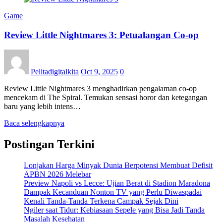
Game
Review Little Nightmares 3: Petualangan Co-op
Pelitadigitalkita
Oct 9, 2025
0
Review Little Nightmares 3 menghadirkan pengalaman co-op
mencekam di The Spiral. Temukan sensasi horor dan ketegangan
baru yang lebih intens…
Baca selengkapnya
Postingan Terkini
Lonjakan Harga Minyak Dunia Berpotensi Membuat Defisit
APBN 2026 Melebar
Preview Napoli vs Lecce: Ujian Berat di Stadion Maradona
Dampak Kecanduan Nonton TV yang Perlu Diwaspadai
Kenali Tanda-Tanda Terkena Campak Sejak Dini
Ngiler saat Tidur: Kebiasaan Sepele yang Bisa Jadi Tanda
Masalah Kesehatan