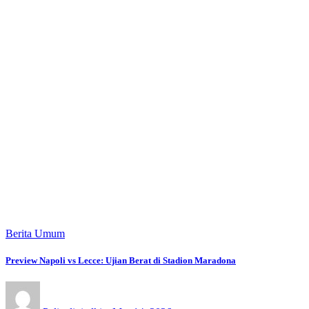
Berita Umum
Preview Napoli vs Lecce: Ujian Berat di Stadion Maradona