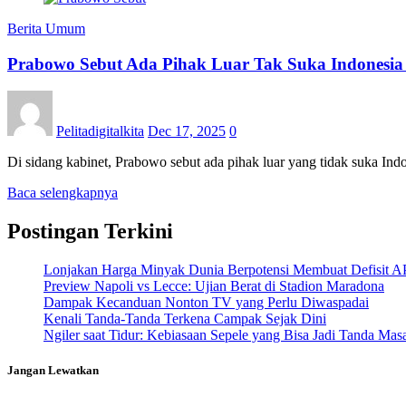
Berita Umum
Prabowo Sebut Ada Pihak Luar Tak Suka Indonesia
Pelitadigitalkita
Dec 17, 2025
0
Di sidang kabinet, Prabowo sebut ada pihak luar yang tidak suka Ind
Baca selengkapnya
Postingan Terkini
Lonjakan Harga Minyak Dunia Berpotensi Membuat Defisit 
Preview Napoli vs Lecce: Ujian Berat di Stadion Maradona
Dampak Kecanduan Nonton TV yang Perlu Diwaspadai
Kenali Tanda-Tanda Terkena Campak Sejak Dini
Ngiler saat Tidur: Kebiasaan Sepele yang Bisa Jadi Tanda Mas
Jangan Lewatkan